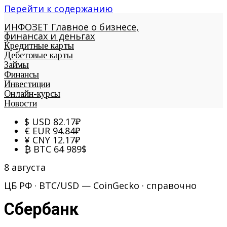
Перейти к содержанию
ИНФОЗЕТ
Главное о бизнесе,
финансах и деньгах
Кредитные карты
Дебетовые карты
Займы
Финансы
Инвестиции
Онлайн-курсы
Новости
$
USD
82.17
₽
€
EUR
94.84
₽
¥
CNY
12.17
₽
₿
BTC
64 989
$
8 августа
ЦБ РФ · BTC/USD — CoinGecko · справочно
Сбербанк