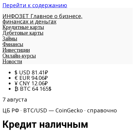
Перейти к содержанию
ИНФОЗЕТ
Главное о бизнесе,
финансах и деньгах
Кредитные карты
Дебетовые карты
Займы
Финансы
Инвестиции
Онлайн-курсы
Новости
$
USD
81.41
₽
€
EUR
94.06
₽
¥
CNY
12.06
₽
₿
BTC
64 165
$
7 августа
ЦБ РФ · BTC/USD — CoinGecko · справочно
Кредит наличным