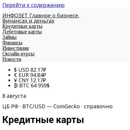
Перейти к содержанию
ИНФОЗЕТ
Главное о бизнесе,
финансах и деньгах
Кредитные карты
Дебетовые карты
Займы
Финансы
Инвестиции
Онлайн-курсы
Новости
$
USD
82.17
₽
€
EUR
94.84
₽
¥
CNY
12.17
₽
₿
BTC
64 959
$
8 августа
ЦБ РФ · BTC/USD — CoinGecko · справочно
Кредитные карты