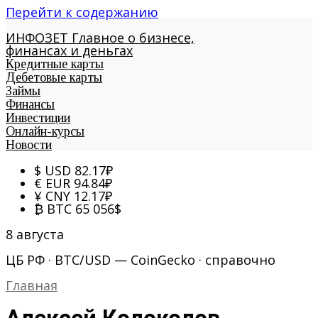
Перейти к содержанию
ИНФОЗЕТ
Главное о бизнесе,
финансах и деньгах
Кредитные карты
Дебетовые карты
Займы
Финансы
Инвестиции
Онлайн-курсы
Новости
$
USD
82.17
₽
€
EUR
94.84
₽
¥
CNY
12.17
₽
₿
BTC
65 056
$
8 августа
ЦБ РФ · BTC/USD — CoinGecko · справочно
Главная