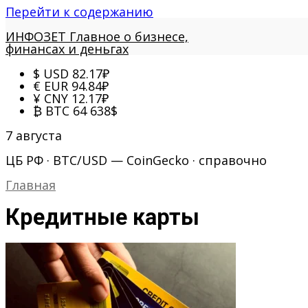
Перейти к содержанию
ИНФОЗЕТ
Главное о бизнесе,
финансах и деньгах
$
USD
82.17
₽
€
EUR
94.84
₽
¥
CNY
12.17
₽
₿
BTC
64 638
$
7 августа
ЦБ РФ · BTC/USD — CoinGecko · справочно
Главная
Кредитные карты