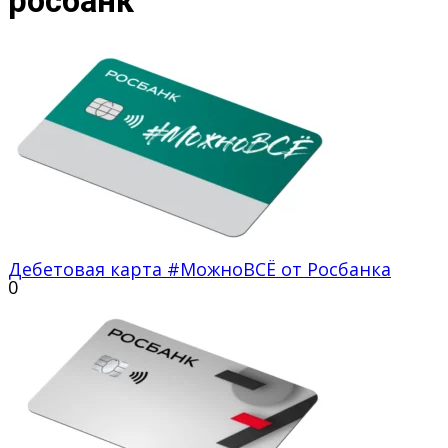
росбанк
Дебетовая карта #МожноВСЁ от Росбанка
0