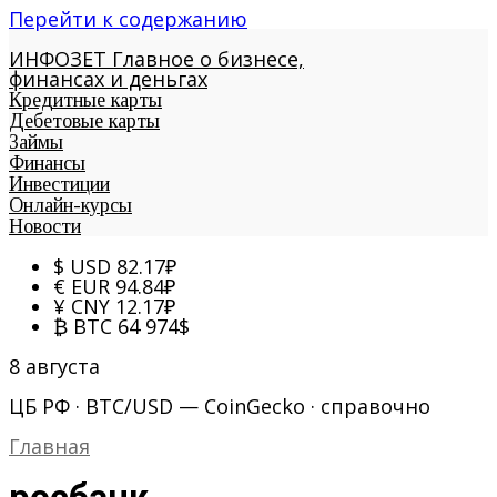
Перейти к содержанию
ИНФОЗЕТ
Главное о бизнесе,
финансах и деньгах
Кредитные карты
Дебетовые карты
Займы
Финансы
Инвестиции
Онлайн-курсы
Новости
$
USD
82.17
₽
€
EUR
94.84
₽
¥
CNY
12.17
₽
₿
BTC
64 974
$
8 августа
ЦБ РФ · BTC/USD — CoinGecko · справочно
Главная