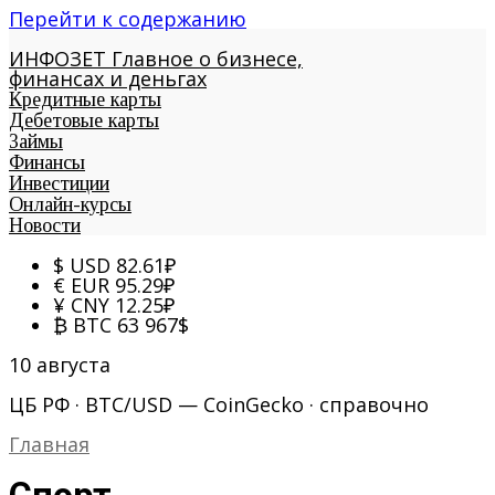
Перейти к содержанию
ИНФОЗЕТ
Главное о бизнесе,
финансах и деньгах
Кредитные карты
Дебетовые карты
Займы
Финансы
Инвестиции
Онлайн-курсы
Новости
$
USD
82.61
₽
€
EUR
95.29
₽
¥
CNY
12.25
₽
₿
BTC
63 967
$
10 августа
ЦБ РФ · BTC/USD — CoinGecko · справочно
Главная