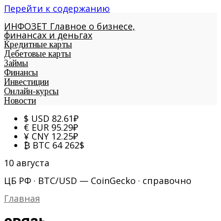
Перейти к содержанию
ИНФОЗЕТ
Главное о бизнесе,
финансах и деньгах
Кредитные карты
Дебетовые карты
Займы
Финансы
Инвестиции
Онлайн-курсы
Новости
$
USD
82.61
₽
€
EUR
95.29
₽
¥
CNY
12.25
₽
₿
BTC
64 262
$
10 августа
ЦБ РФ · BTC/USD — CoinGecko · справочно
Главная