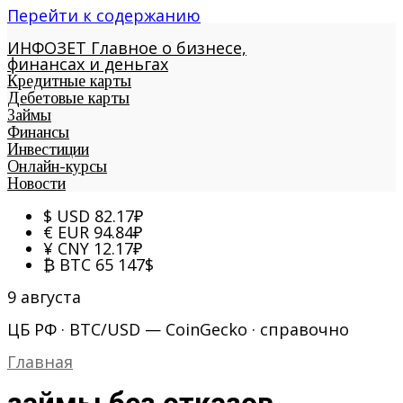
Перейти к содержанию
ИНФОЗЕТ
Главное о бизнесе,
финансах и деньгах
Кредитные карты
Дебетовые карты
Займы
Финансы
Инвестиции
Онлайн-курсы
Новости
$
USD
82.17
₽
€
EUR
94.84
₽
¥
CNY
12.17
₽
₿
BTC
65 147
$
9 августа
ЦБ РФ · BTC/USD — CoinGecko · справочно
Главная