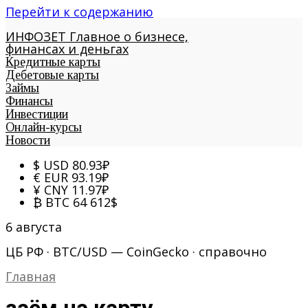
Перейти к содержанию
ИНФОЗЕТ
Главное о бизнесе,
финансах и деньгах
Кредитные карты
Дебетовые карты
Займы
Финансы
Инвестиции
Онлайн-курсы
Новости
$
USD
80.93
₽
€
EUR
93.19
₽
¥
CNY
11.97
₽
₿
BTC
64 612
$
6 августа
ЦБ РФ · BTC/USD — CoinGecko · справочно
Главная