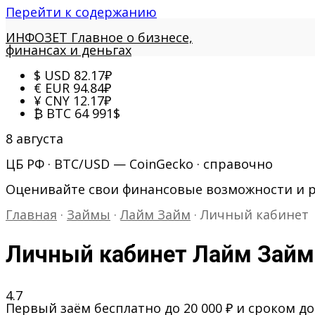
Перейти к содержанию
ИНФОЗЕТ
Главное о бизнесе,
финансах и деньгах
$
USD
82.17
₽
€
EUR
94.84
₽
¥
CNY
12.17
₽
₿
BTC
64 991
$
8 августа
ЦБ РФ · BTC/USD — CoinGecko · справочно
Оценивайте свои финансовые возможности и 
Главная
·
Займы
·
Лайм Займ
·
Личный кабинет
Личный кабинет Лайм Займ
4.7
Первый заём бесплатно до 20 000 ₽ и сроком до