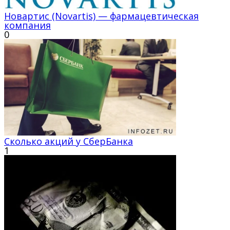
Новартис (Novartis) — фармацевтическая
компания
0
Сколько акций у СберБанка
1