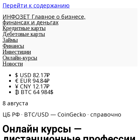
Перейти к содержанию
ИНФОЗЕТ
Главное о бизнесе,
финансах и деньгах
Кредитные карты
Дебетовые карты
Займы
Финансы
Инвестиции
Онлайн-курсы
Новости
$
USD
82.17
₽
€
EUR
94.84
₽
¥
CNY
12.17
₽
₿
BTC
64 984
$
8 августа
ЦБ РФ · BTC/USD — CoinGecko · справочно
Онлайн курсы —
дистанционные профессии