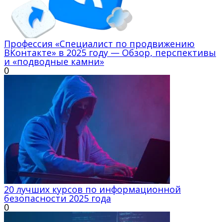
Профессия «Специалист по продвижению
ВКонтакте» в 2025 году — Обзор, перспективы
и «подводные камни»
0
20 лучших курсов по информационной
безопасности 2025 года
0