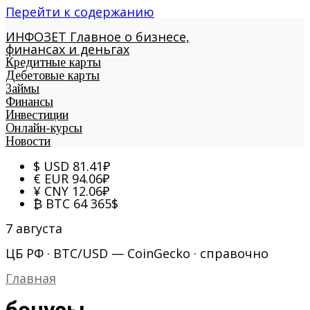
Перейти к содержанию
ИНФОЗЕТ
Главное о бизнесе,
финансах и деньгах
Кредитные карты
Дебетовые карты
Займы
Финансы
Инвестиции
Онлайн-курсы
Новости
$
USD
81.41
₽
€
EUR
94.06
₽
¥
CNY
12.06
₽
₿
BTC
64 365
$
7 августа
ЦБ РФ · BTC/USD — CoinGecko · справочно
Главная