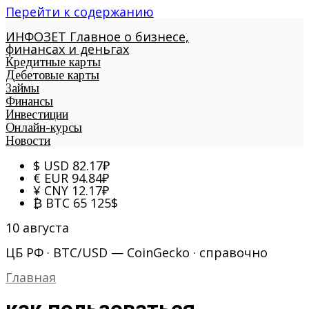
Перейти к содержанию
ИНФОЗЕТ
Главное о бизнесе,
финансах и деньгах
Кредитные карты
Дебетовые карты
Займы
Финансы
Инвестиции
Онлайн-курсы
Новости
$
USD
82.17
₽
€
EUR
94.84
₽
¥
CNY
12.17
₽
₿
BTC
65 125
$
10 августа
ЦБ РФ · BTC/USD — CoinGecko · справочно
Главная