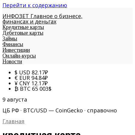
Перейти к содержанию
ИНФОЗЕТ
Главное о бизнесе,
финансах и деньгах
Кредитные карты
Дебетовые карты
Займы
Финансы
Инвестиции
Онлайн-курсы
Новости
$
USD
82.17
₽
€
EUR
94.84
₽
¥
CNY
12.17
₽
₿
BTC
65 003
$
9 августа
ЦБ РФ · BTC/USD — CoinGecko · справочно
Главная