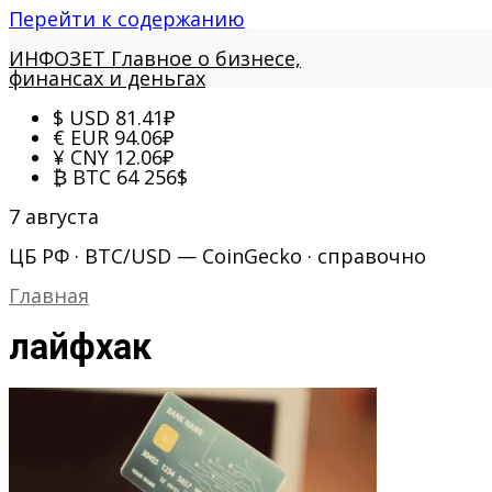
Перейти к содержанию
ИНФОЗЕТ
Главное о бизнесе,
финансах и деньгах
$
USD
81.41
₽
€
EUR
94.06
₽
¥
CNY
12.06
₽
₿
BTC
64 256
$
7 августа
ЦБ РФ · BTC/USD — CoinGecko · справочно
Главная
лайфхак