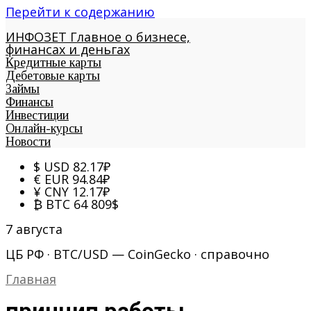
Перейти к содержанию
ИНФОЗЕТ
Главное о бизнесе,
финансах и деньгах
Кредитные карты
Дебетовые карты
Займы
Финансы
Инвестиции
Онлайн-курсы
Новости
$
USD
82.17
₽
€
EUR
94.84
₽
¥
CNY
12.17
₽
₿
BTC
64 809
$
7 августа
ЦБ РФ · BTC/USD — CoinGecko · справочно
Главная