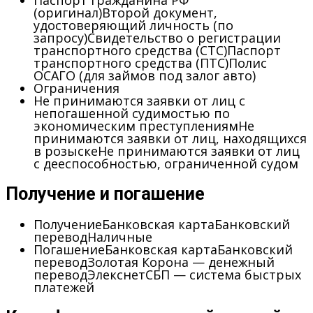
Паспорт гражданина РФ
(оригинал)
Второй документ,
удостоверяющий личность (по
запросу)
Свидетельство о регистрации
транспортного средства (СТС)
Паспорт
транспортного средства (ПТС)
Полис
ОСАГО (для займов под залог авто)
Ограничения
Не принимаются заявки от лиц с
непогашенной судимостью по
экономическим преступлениям
Не
принимаются заявки от лиц, находящихся
в розыске
Не принимаются заявки от лиц
с дееспособностью, ограниченной судом
Получение и погашение
Получение
Банковская карта
Банковский
перевод
Наличные
Погашение
Банковская карта
Банковский
перевод
Золотая Корона — денежный
перевод
Элекснет
СБП — система быстрых
платежей