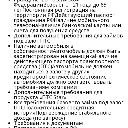
Федерации
Возраст от 21 года до 65
лет
Постоянная регистрация на
территории РФ
Действующий паспорт
гражданина РФ
Наличие мобильного
телефона
Наличие банковской карты или
счета для получения средств
Дополнительные требования для займов
под залог ПТС
Наличие автомобиля в
собственности
Автомобиль должен быть
зарегистрирован на заемщика
Наличие
действующего паспорта транспортного
средства (ПТС)
Автомобиль не должен
находиться в залоге у других
кредиторов
Техническое состояние
автомобиля должно соответствовать
требованиям компании
Дополнительные требования для
продукта «ПТС.Star»
Все требования базового займа под залог
ПТС
Положительная кредитная
история
Подтверждение стабильного
дохода (по запросу)
Требования к документам