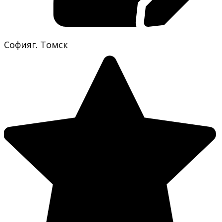
София
г. Томск