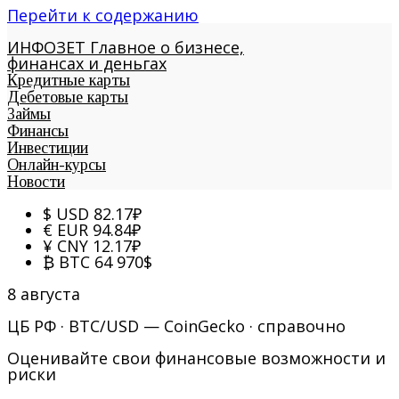
Перейти к содержанию
ИНФОЗЕТ
Главное о бизнесе,
финансах и деньгах
Кредитные карты
Дебетовые карты
Займы
Финансы
Инвестиции
Онлайн-курсы
Новости
$
USD
82.17
₽
€
EUR
94.84
₽
¥
CNY
12.17
₽
₿
BTC
64 970
$
8 августа
ЦБ РФ · BTC/USD — CoinGecko · справочно
Оценивайте свои финансовые возможности и
риски