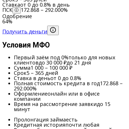
Ставка
от 0 до 0.8% в день
ПСК
172.868 – 292.000%
Одобрение
64%
Получить деньги
Условия МФО
Первый заём под 0%
только для новых
клиентов
до 30 000 ₽
до 21 дня
Сумма
1 000 – 100 000 ₽
Срок
5 – 365 дней
Ставка в день
от 0 до 0.8%
Полная стоимость кредита в год
172.868 –
292.000%
Оформление
онлайн или в офисе
компании
Время на рассмотрение заявки
до 15
минут
Пролонгация займа
есть
Кредитная история
почти любая