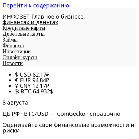
Перейти к содержанию
ИНФОЗЕТ
Главное о бизнесе,
финансах и деньгах
Кредитные карты
Дебетовые карты
Займы
Финансы
Инвестиции
Онлайн-курсы
Новости
$
USD
82.17
₽
€
EUR
94.84
₽
¥
CNY
12.17
₽
₿
BTC
64 932
$
8 августа
ЦБ РФ · BTC/USD — CoinGecko · справочно
Оценивайте свои финансовые возможности и
риски