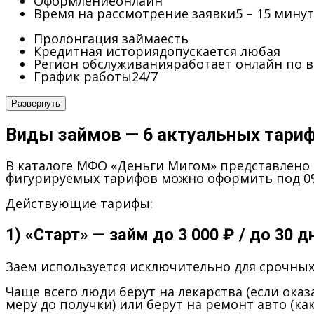
Оформление
онлайн
Время на рассмотрение заявки
5 – 15 минут
Пролонгация займа
есть
Кредитная история
допускается любая
Регион обслуживания
работает онлайн по в
График работы
24/7
Развернуть
Виды займов — 6 актуальных тариф
В каталоге МФО «Деньги Мигом» представлено 6
фигурируемых тарифов можно оформить под 0%
Действующие тарифы:
1) «Старт» — займ до 3 000 ₽ / до 30 д
Заем используется исключительно для срочных
Чаще всего люди берут на лекарства (если ока
меру до получки) или берут на ремонт авто (ка