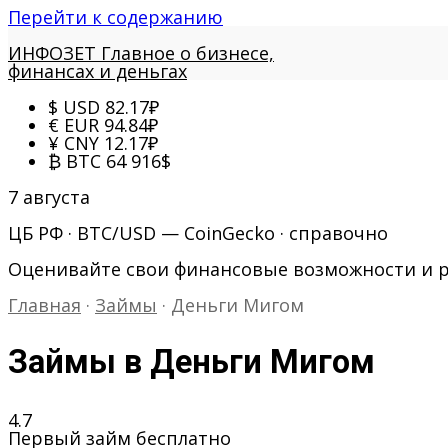
Перейти к содержанию
ИНФОЗЕТ
Главное о бизнесе,
финансах и деньгах
$
USD
82.17
₽
€
EUR
94.84
₽
¥
CNY
12.17
₽
₿
BTC
64 916
$
7 августа
ЦБ РФ · BTC/USD — CoinGecko · справочно
Оценивайте свои финансовые возможности и 
Главная
·
Займы
·
Деньги Мигом
Займы в Деньги Мигом
4.7
Первый займ бесплатно