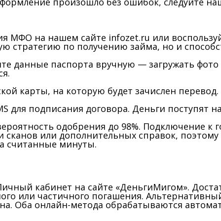
оформление произошло без ошибок, следуйте на
ия МФО на нашем сайте infozet.ru или воспольз
ую стратегию по получению займа, но и спосо
те данные паспорта вручную — загружать фото и
я.
ой карты, на которую будет зачислен перевод.
S для подписания договора. Деньги поступят на
вероятность одобрения до 98%. Подключение к 
ки сканов или дополнительных справок, поэтому
за считанные минуты.
ичный кабинет на сайте «ДеньгиМигом». Достат
ого или частичного погашения. Альтернативный
на. Оба онлайн-метода обрабатываются автомати