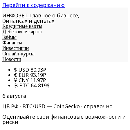
Перейти к содержанию
ИНФОЗЕТ
Главное о бизнесе,
финансах и деньгах
Кредитные карты
Дебетовые карты
Займы
Финансы
Инвестиции
Онлайн-курсы
Новости
$
USD
80.93
₽
€
EUR
93.19
₽
¥
CNY
11.97
₽
₿
BTC
64 819
$
6 августа
ЦБ РФ · BTC/USD — CoinGecko · справочно
Оценивайте свои финансовые возможности и
риски