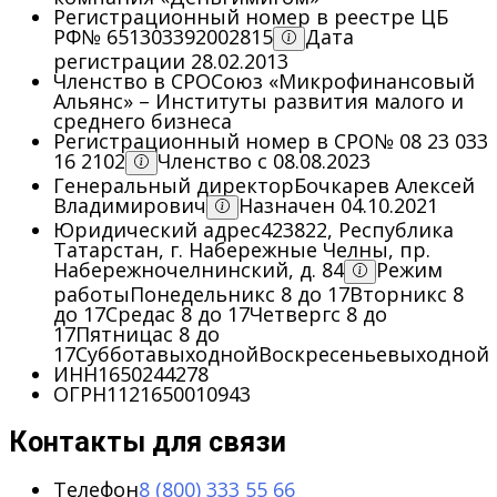
Регистрационный номер в реестре ЦБ
РФ
№ 651303392002815
Дата
регистрации 28.02.2013
Членство в СРО
Союз «Микрофинансовый
Альянс» – Институты развития малого и
среднего бизнеса
Регистрационный номер в СРО
№ 08 23 033
16 2102
Членство с 08.08.2023
Генеральный директор
Бочкарев Алексей
Владимирович
Назначен 04.10.2021
Юридический адрес
423822, Республика
Татарстан, г. Набережные Челны, пр.
Набережночелнинский, д. 84
Режим
работы
Понедельник
с 8 до 17
Вторник
с 8
до 17
Среда
с 8 до 17
Четверг
с 8 до
17
Пятница
с 8 до
17
Суббота
выходной
Воскресенье
выходной
ИНН
1650244278
ОГРН
1121650010943
Контакты для связи
Телефон
8 (800) 333 55 66