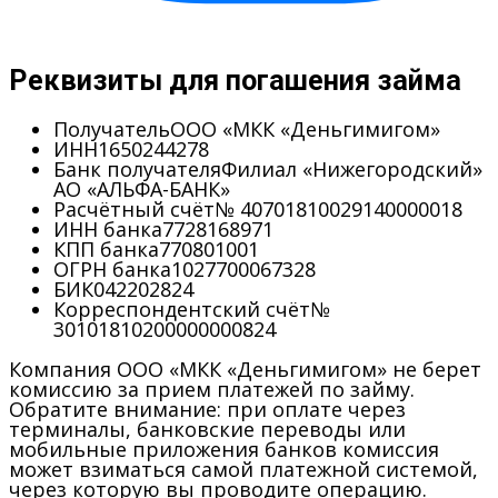
Реквизиты для погашения займа
Получатель
ООО «МКК «Деньгимигом»
ИНН
1650244278
Банк получателя
Филиал «Нижегородский»
АО «АЛЬФА-БАНК»
Расчётный счёт
№ 40701810029140000018
ИНН банка
7728168971
КПП банка
770801001
ОГРН банка
1027700067328
БИК
042202824
Корреспондентский счёт
№
30101810200000000824
Компания ООО «МКК «Деньгимигом» не берет
комиссию за прием платежей по займу.
Обратите внимание: при оплате через
терминалы, банковские переводы или
мобильные приложения банков комиссия
может взиматься самой платежной системой,
через которую вы проводите операцию.