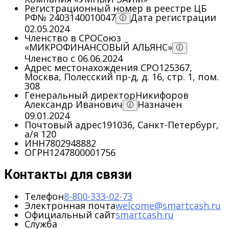
Регистрационный номер в реестре ЦБ
РФ
№ 2403140010047
Дата регистрации
02.05.2024
Членство в СРО
Союз
«МИКРОФИНАНСОВЫЙ АЛЬЯНС»
Членство с 06.06.2024
Адрес местонахождения СРО
125367,
Москва, Полесский пр-д, д. 16, стр. 1, пом.
308
Генеральный директор
Никифоров
Александр Иванович
Назначен
09.01.2024
Почтовый адрес
191036, Санкт-Петербург,
а/я 120
ИНН
7802948882
ОГРН
1247800001756
Контакты для связи
Телефон
8-800-333-02-73
Электронная почта
welcome@smartcash.ru
Официальный сайт
smartcash.ru
Служба