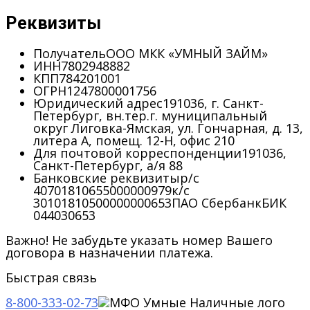
Реквизиты
Получатель
ООО МКК «УМНЫЙ ЗАЙМ»
ИНН
7802948882
КПП
784201001
ОГРН
1247800001756
Юридический адрес
191036, г. Санкт-
Петербург, вн.тер.г. муниципальный
округ Лиговка-Ямская, ул. Гончарная, д. 13,
литера А, помещ. 12-Н, офис 210
Для почтовой корреспонденции
191036,
Санкт-Петербург, а/я 88
Банковские реквизиты
р/с
40701810655000000979
к/с
30101810500000000653
ПАО Сбербанк
БИК
044030653
Важно! Не забудьте указать номер Вашего
договора в назначении платежа.
Быстрая связь
8-800-333-02-73