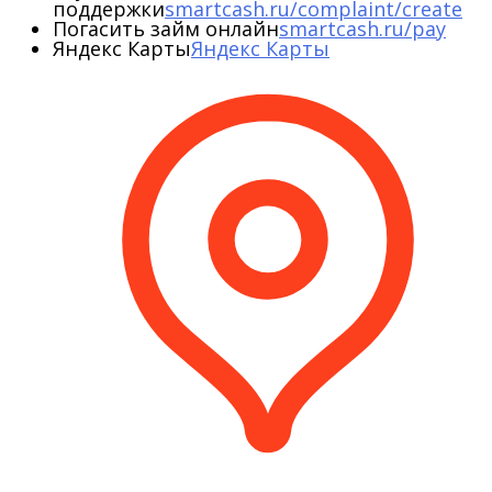
поддержки
smartcash.ru/complaint/create
Погасить займ онлайн
smartcash.ru/pay
Яндекс Карты
Яндекс Карты