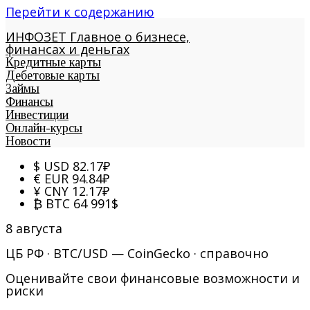
Перейти к содержанию
ИНФОЗЕТ
Главное о бизнесе,
финансах и деньгах
Кредитные карты
Дебетовые карты
Займы
Финансы
Инвестиции
Онлайн-курсы
Новости
$
USD
82.17
₽
€
EUR
94.84
₽
¥
CNY
12.17
₽
₿
BTC
64 991
$
8 августа
ЦБ РФ · BTC/USD — CoinGecko · справочно
Оценивайте свои финансовые возможности и
риски