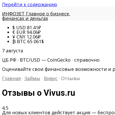
Перейти к содержанию
ИНФОЗЕТ
Главное о бизнесе,
финансах и деньгах
$
USD
81.41
₽
€
EUR
94.06
₽
¥
CNY
12.06
₽
₿
BTC
65 061
$
7 августа
ЦБ РФ · BTC/USD — CoinGecko · справочно
Оценивайте свои финансовые возможности и 
Главная
·
Займы
·
Вивус
·
Отзывы
Отзывы о Vivus.ru
4.5
Для новых клиентов действует акция — беспроц