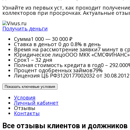
Узнайте из первых уст, как проходит получение
коллекторов при просрочках. Актуальные отз
Получить деньги
Сумма
1 000 — 30 000 ₽
Ставка в день
от 0 до 0.8% в день
Время на рассмотрение заявки
7 минут в с
Юридическое лицо
ООО МКК «СМСФИНАНС»
Срок
1 – 32 дня
Полная стоимость кредита в год
0 – 292.000
Процент одобренных займов
79%
Лицензия ЦБ РФ
3120177002032 от 30.08.2012
Показать ключевые условия
Условия
Личный кабинет
Отзывы
Контакты
Все отзывы клиентов и должников