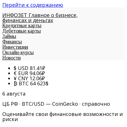
Перейти к содержанию
ИНФОЗЕТ
Главное о бизнесе,
финансах и деньгах
Кредитные карты
Дебетовые карты
Займы
Финансы
Инвестиции
Онлайн-курсы
Новости
$
USD
81.41
₽
€
EUR
94.06
₽
¥
CNY
12.06
₽
₿
BTC
64 623
$
6 августа
ЦБ РФ · BTC/USD — CoinGecko · справочно
Оценивайте свои финансовые возможности и
риски