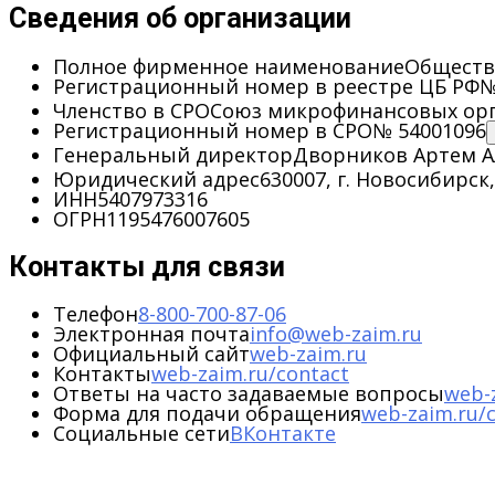
Сведения об организации
Полное фирменное наименование
Обществ
Регистрационный номер в реестре ЦБ РФ
№
Членство в СРО
Союз микрофинансовых орг
Регистрационный номер в СРО
№ 54001096
Генеральный директор
Дворников Артем А
Юридический адрес
630007, г. Новосибирск,
ИНН
5407973316
ОГРН
1195476007605
Контакты для связи
Телефон
8-800-700-87-06
Электронная почта
info@web-zaim.ru
Официальный сайт
web-zaim.ru
Контакты
web-zaim.ru/contact
Ответы на часто задаваемые вопросы
web-
Форма для подачи обращения
web-zaim.ru/c
Социальные сети
ВКонтакте