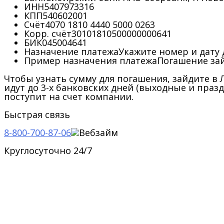
ИНН
5407973316
КПП
540602001
Счёт
4070 1810 4440 5000 0263
Корр. счёт
30101810500000000641
БИК
045004641
Назначение платежа
Укажите номер и дату
Пример назначения платежа
Погашение зай
Чтобы узнать сумму для погашения, зайдите в
идут до 3-х банковских дней (выходные и празд
поступит на счет компании.
Быстрая связь
8-800-700-87-06
Круглосуточно 24/7