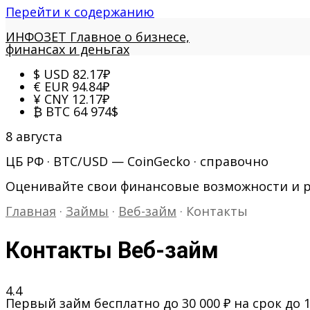
Перейти к содержанию
ИНФОЗЕТ
Главное о бизнесе,
финансах и деньгах
$
USD
82.17
₽
€
EUR
94.84
₽
¥
CNY
12.17
₽
₿
BTC
64 974
$
8 августа
ЦБ РФ · BTC/USD — CoinGecko · справочно
Оценивайте свои финансовые возможности и 
Главная
·
Займы
·
Веб-займ
·
Контакты
Контакты Веб-займ
4.4
Первый займ бесплатно до 30 000 ₽ на срок до 