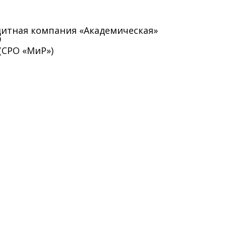
итная компания «Академическая»
9
(СРО «МиР»)