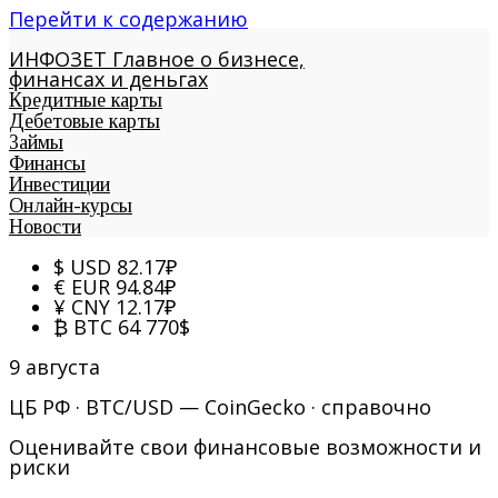
Перейти к содержанию
ИНФОЗЕТ
Главное о бизнесе,
финансах и деньгах
Кредитные карты
Дебетовые карты
Займы
Финансы
Инвестиции
Онлайн-курсы
Новости
$
USD
82.17
₽
€
EUR
94.84
₽
¥
CNY
12.17
₽
₿
BTC
64 770
$
9 августа
ЦБ РФ · BTC/USD — CoinGecko · справочно
Оценивайте свои финансовые возможности и
риски