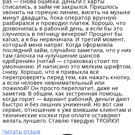
раз — снова ошибка. Деньги с карты
списались, а займ не закрылся. Пришлось
звонить на горячую линию, висеть на музыке
минут двадцать, пока оператор вручную
разбирался и проводил платеж. Хорошо, что
дозвонилась в рабочий день, а если бы это
случилось в пятницу вечером? Процент бы
капал, а я бы нервничала. И третий момент,
который меня напряг. Когда оформляла
последний займ, случайно заметила, что у них
там галочка на «улучшение шансов
одобрения» (читай — страховка) стоит по
умолчанию. И написано это мелким шрифтом,
снизу. Хорошо, что я привыкла всё
перепроверять перед тем, как нажать кнопку,
а если человек невнимательный или
пожилой? Он просто переплатит, даже не
заметив. В общем, как экстренная помощь,
когда горит — вариант рабочий, деньги дают
быстро и без лишних унижений. Но вот сам
сервис, отношение к уже взявшим клиентам и
технические косяки при оплате оставляют
желать лучшего. Ставлю твердую ТРОЙКУ!
Читать отзыв