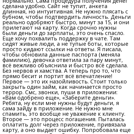
нормально. Сама процедура получения денег
сделана удобно. Сайт не тупит, анкета
длинная, но интуитивная. Не нужно плясать с
бубном, чтобы подтвердить личность. Деньги
реально одобряют быстро, минут за 15, и они
прилетают на карту. Когда срочно нужны
были деньги до зарплаты, это очень спасло.
Еще хочу похвалить поддержку в чате. Там
сидят живые люди, а не тупые боты, которые
просто кидают ссылки на ответы. Я писала,
чтобы обновила данные паспорта (меняла
фамилию), девочка ответила за пару минут,
всё вежливо объяснила и быстро всё сделала.
Без нервов и хамства. А теперь про то, что
прямо бесит и портит всё впечатление!
Первое — это их назойливость. Стоит только
закрыть один займ, как начинается просто
террор. Смс, звонки, пуши в приложении:
«Вам одобрено еще», «Заберите деньги».
Ребята, ну если мне нужны будут деньги, я
сама зайду в приложение. Не нужно мне
спамить, это вообще не уважение к клиенту.
Второе — это процесс погашения. Пыталась
оплатить долг через приложение, привязала
карту, а оно выдает ошибку. Попробовала еще