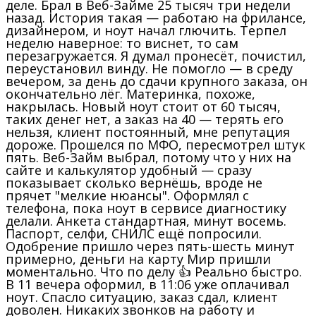
деле. Брал в Веб-Займе 25 тысяч три недели
назад. История такая — работаю на фрилансе,
дизайнером, и ноут начал глючить. Терпел
неделю наверное: то виснет, то сам
перезагружается. Я думал пронесёт, почистил,
переустановил винду. Не помогло — в среду
вечером, за день до сдачи крупного заказа, он
окончательно лёг. Материнка, похоже,
накрылась. Новый ноут стоит от 60 тысяч,
таких денег нет, а заказ на 40 — терять его
нельзя, клиент постоянный, мне репутация
дороже. Прошелся по МФО, пересмотрел штук
пять. Веб-Займ выбрал, потому что у них на
сайте и калькулятор удобный — сразу
показывает сколько вернёшь, вроде не
прячет "мелкие нюансы". Оформлял с
телефона, пока ноут в сервисе диагностику
делали. Анкета стандартная, минут восемь.
Паспорт, селфи, СНИЛС ещё попросили.
Одобрение пришло через пять-шесть минут
примерно, деньги на карту Мир пришли
моментально. Что по делу 👍 Реально быстро.
В 11 вечера оформил, в 11:06 уже оплачивал
ноут. Спасло ситуацию, заказ сдал, клиент
доволен. Никаких звонков на работу и