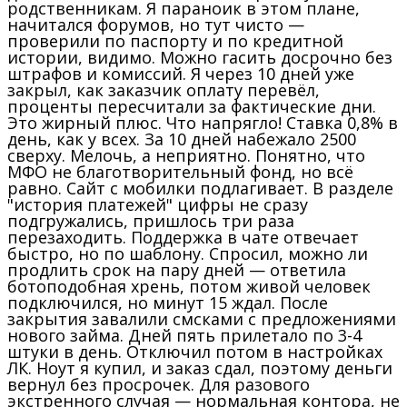
родственникам. Я параноик в этом плане,
начитался форумов, но тут чисто —
проверили по паспорту и по кредитной
истории, видимо. Можно гасить досрочно без
штрафов и комиссий. Я через 10 дней уже
закрыл, как заказчик оплату перевёл,
проценты пересчитали за фактические дни.
Это жирный плюс. Что напрягло! Ставка 0,8% в
день, как у всех. За 10 дней набежало 2500
сверху. Мелочь, а неприятно. Понятно, что
МФО не благотворительный фонд, но всё
равно. Сайт с мобилки подлагивает. В разделе
"история платежей" цифры не сразу
подгружались, пришлось три раза
перезаходить. Поддержка в чате отвечает
быстро, но по шаблону. Спросил, можно ли
продлить срок на пару дней — ответила
ботоподобная хрень, потом живой человек
подключился, но минут 15 ждал. После
закрытия завалили смсками с предложениями
нового займа. Дней пять прилетало по 3-4
штуки в день. Отключил потом в настройках
ЛК. Ноут я купил, и заказ сдал, поэтому деньги
вернул без просрочек. Для разового
экстренного случая — нормальная контора, не