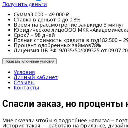
Получить деньги
Сумма
3 000 – 49 000 ₽
Ставка в день
от 0 до 0.8%
Время на рассмотрение заявки
до 3 минут
Юридическое лицо
ООО МКК «Академическ
Срок
7 – 98 дней
Полная стоимость кредита в год
182.500 – 2
Процент одобренных займов
78%
Лицензия ЦБ РФ
19/035/50/009325 от 09.07.2
Показать ключевые условия
Условия
Личный кабинет
Отзывы
Контакты
Спасли заказ, но проценты 
Мне сказали чтобы я подробнее написал – поэт
История такая — работаю на фрилансе, дизайне