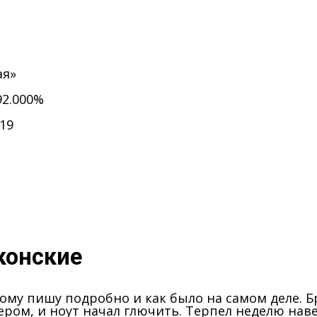
ая»
92.000%
019
конские
ому пишу подробно и как было на самом деле. Бр
ром, и ноут начал глючить. Терпел неделю навер