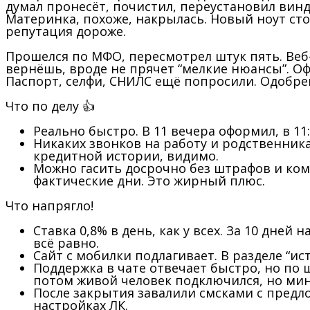
думал пронесёт, почистил, переустановил винду
Материнка, похоже, накрылась. Новый ноут стои
репутация дороже.
Прошелся по МФО, пересмотрел штук пять. Веб-
вернёшь, вроде не прячет “мелкие нюансы”. Офо
Паспорт, селфи, СНИЛС ещё попросили. Одобр
Что по делу 👍
Реально быстро. В 11 вечера оформил, в 11:
Никаких звонков на работу и родственника
кредитной истории, видимо.
Можно гасить досрочно без штрафов и коми
фактические дни. Это жирный плюс.
Что напрягло!
Ставка 0,8% в день, как у всех. За 10 дне
всё равно.
Сайт с мобилки подлагивает. В разделе “и
Поддержка в чате отвечает быстро, но по 
потом живой человек подключился, но мину
После закрытия завалили смсками с предло
настройках ЛК.