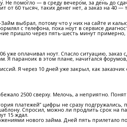
. Не помогло — в среду вечером, за день до сдач
т от 60 тысяч, таких денег нет, а заказ на 40 —
Займ выбрал, потому что у них на сайте и каль
рмлял с телефона, пока ноут в сервисе диагнос
ение пришло через пять-шесть минут примерно,
06 уже оплачивал ноут. Спасло ситуацию, заказ с
м. Я параноик в этом плане, начитался форумов
ссий. Я через 10 дней уже закрыл, как заказчик
й набежало 2500 сверху. Мелочь, а неприятно. По
стория платежей” цифры не сразу подгружались, 
шаблону. Спросил, можно ли продлить срок на п
т 15 ждал.
жениями нового займа. Дней пять прилетало по