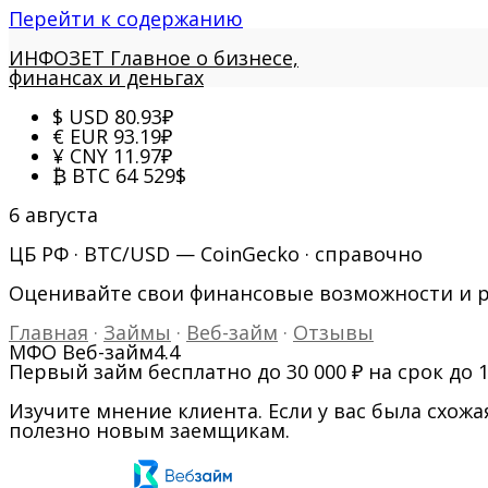
Перейти к содержанию
ИНФОЗЕТ
Главное о бизнесе,
финансах и деньгах
$
USD
80.93
₽
€
EUR
93.19
₽
¥
CNY
11.97
₽
₿
BTC
64 529
$
6 августа
ЦБ РФ · BTC/USD — CoinGecko · справочно
Оценивайте свои финансовые возможности и 
Главная
·
Займы
·
Веб-займ
·
Отзывы
МФО Веб-займ
4.4
Первый займ бесплатно до 30 000 ₽ на срок до 
Изучите мнение клиента. Если у вас была схо
полезно новым заемщикам.