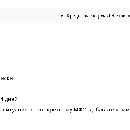
Кредитные карты
Дебетовы
риски
14 дней
жая ситуация по конкретному МФО, добавьте ком