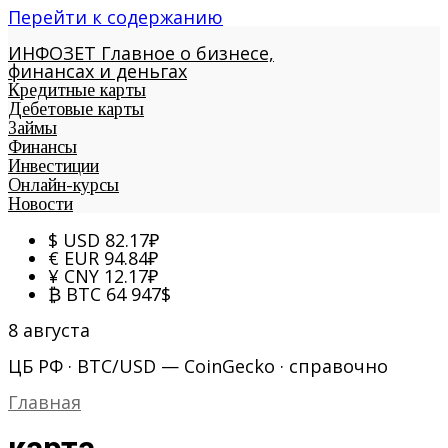
Перейти к содержанию
ИНФОЗЕТ
Главное о бизнесе,
финансах и деньгах
Кредитные карты
Дебетовые карты
Займы
Финансы
Инвестиции
Онлайн-курсы
Новости
$
USD
82.17
₽
€
EUR
94.84
₽
¥
CNY
12.17
₽
₿
BTC
64 947
$
8 августа
ЦБ РФ · BTC/USD — CoinGecko · справочно
Главная