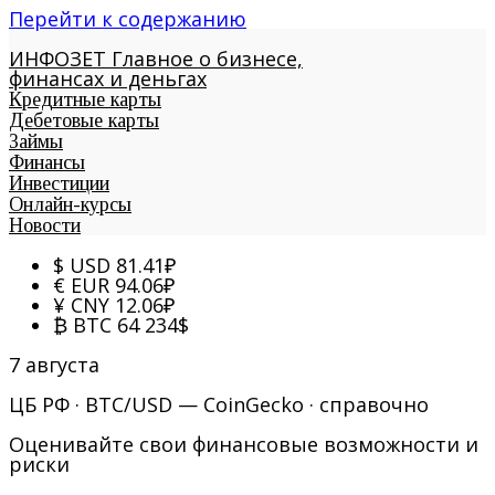
Перейти к содержанию
ИНФОЗЕТ
Главное о бизнесе,
финансах и деньгах
Кредитные карты
Дебетовые карты
Займы
Финансы
Инвестиции
Онлайн-курсы
Новости
$
USD
81.41
₽
€
EUR
94.06
₽
¥
CNY
12.06
₽
₿
BTC
64 234
$
7 августа
ЦБ РФ · BTC/USD — CoinGecko · справочно
Оценивайте свои финансовые возможности и
риски