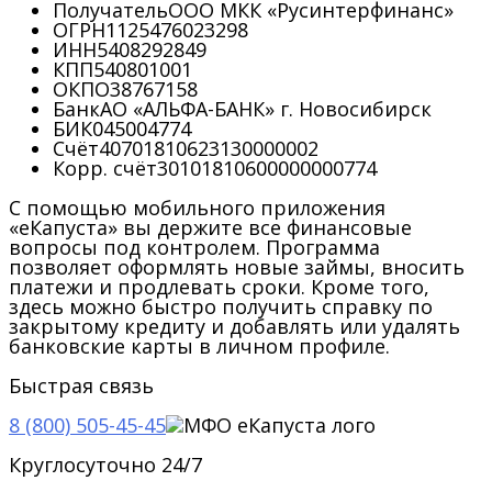
Получатель
ООО МКК «Русинтерфинанс»
ОГРН
1125476023298
ИНН
5408292849
КПП
540801001
ОКПО
38767158
Банк
АО «АЛЬФА-БАНК» г. Новосибирск
БИК
045004774
Счёт
40701810623130000002
Корр. счёт
30101810600000000774
С помощью мобильного приложения
«еКапуста» вы держите все финансовые
вопросы под контролем. Программа
позволяет оформлять новые займы, вносить
платежи и продлевать сроки. Кроме того,
здесь можно быстро получить справку по
закрытому кредиту и добавлять или удалять
банковские карты в личном профиле.
Быстрая связь
8 (800) 505-45-45
Круглосуточно 24/7