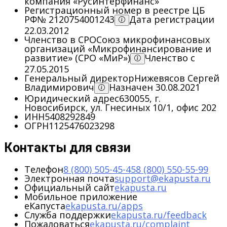
компания «Русинтерфинанс»
Регистрационный номер в реестре ЦБ
РФ
№ 2120754001243
Дата регистрации
22.03.2012
Членство в СРО
Союз микрофинансовых
организаций «Микрофинансирование и
развитие» (СРО «МиР»)
Членство с
27.05.2015
Генеральный директор
Нижевясов Сергей
Владимирович
Назначен 30.08.2021
Юридический адрес
630055, г.
Новосибирск, ул. Гнесиных 10/1, офис 202
ИНН
5408292849
ОГРН
1125476023298
Контакты для связи
Телефон
8 (800) 505-45-45
8 (800) 550-55-99
Электронная почта
support@ekapusta.ru
Официальный сайт
ekapusta.ru
Мобильное приложение
еКапуста
ekapusta.ru/apps
Служба поддержки
ekapusta.ru/feedback
Пожаловаться
ekapusta.ru/complaint