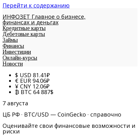
Перейти к содержанию
ИНФОЗЕТ
Главное о бизнесе,
финансах и деньгах
Кредитные карты
Дебетовые карты
Займы
Финансы
Инвестиции
Онлайн-курсы
Новости
$
USD
81.41
₽
€
EUR
94.06
₽
¥
CNY
12.06
₽
₿
BTC
64 887
$
7 августа
ЦБ РФ · BTC/USD — CoinGecko · справочно
Оценивайте свои финансовые возможности и
риски