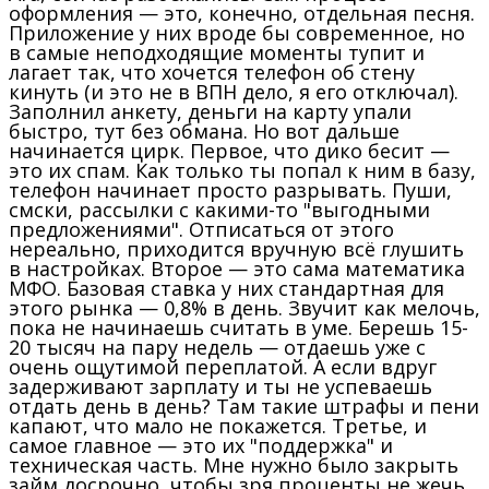
оформления — это, конечно, отдельная песня.
Приложение у них вроде бы современное, но
в самые неподходящие моменты тупит и
лагает так, что хочется телефон об стену
кинуть (и это не в ВПН дело, я его отключал).
Заполнил анкету, деньги на карту упали
быстро, тут без обмана. Но вот дальше
начинается цирк. Первое, что дико бесит —
это их спам. Как только ты попал к ним в базу,
телефон начинает просто разрывать. Пуши,
смски, рассылки с какими-то "выгодными
предложениями". Отписаться от этого
нереально, приходится вручную всё глушить
в настройках. Второе — это сама математика
МФО. Базовая ставка у них стандартная для
этого рынка — 0,8% в день. Звучит как мелочь,
пока не начинаешь считать в уме. Берешь 15-
20 тысяч на пару недель — отдаешь уже с
очень ощутимой переплатой. А если вдруг
задерживают зарплату и ты не успеваешь
отдать день в день? Там такие штрафы и пени
капают, что мало не покажется. Третье, и
самое главное — это их "поддержка" и
техническая часть. Мне нужно было закрыть
займ досрочно, чтобы зря проценты не жечь.