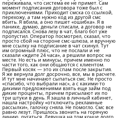
переживала, что система ее не примет. Сам
момент подписания договора тоже был с
приключениями. Приходит смска со ссылкой,
перехожу, а там нужно код из другой смс
вбить. Я вбила, а оно пишет «ошибка». Я в
панике, думаю, деньги списали, а договор не
подписался. Снова лезу в чат, благо бот уже
пропустил. Оператор посмотрел, сказал, что
просто сбой на стороне смс-шлюза, и вручную
мне ссылку на подписание в чат скинул. Тут
им огромный плюс, что не послали и не
сказали «ждите 24 часа», а решили вопрос на
месте. Но есть и минусы, причем именно по
части того, как они общаются с клиентом.
Первый косяк — это их спам после закрытия.
Я же вернула долг досрочно, все, мы в расчете.
И тут мне начинают сыпаться смс. Не просто
«спасибо, что выбрали нас», а с какими-то
дикими предложениями взять еще займ под
дикие проценты, причем присылают их по
три штуки в день. Я зашла в личный кабинет,
нашла настройку «отключить рекламные
рассылки», галочку сняла. Не помогло. Смс все
равно лезут. Пришлось звонить на горячую
линию, ругаться. Девушка на том конце долго