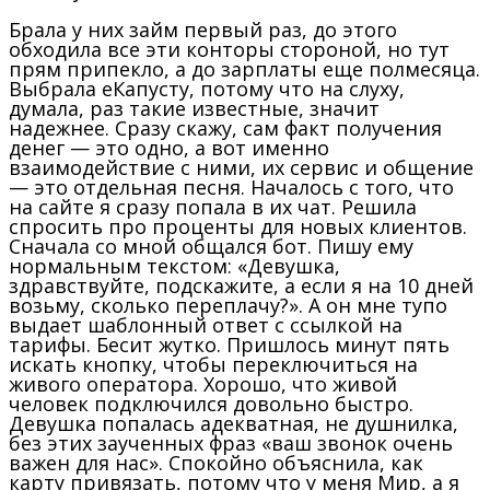
Брала у них займ первый раз, до этого
обходила все эти конторы стороной, но тут
прям припекло, а до зарплаты еще полмесяца.
Выбрала еКапусту, потому что на слуху,
думала, раз такие известные, значит
надежнее. Сразу скажу, сам факт получения
денег — это одно, а вот именно
взаимодействие с ними, их сервис и общение
— это отдельная песня. Началось с того, что
на сайте я сразу попала в их чат. Решила
спросить про проценты для новых клиентов.
Сначала со мной общался бот. Пишу ему
нормальным текстом: «Девушка,
здравствуйте, подскажите, а если я на 10 дней
возьму, сколько переплачу?». А он мне тупо
выдает шаблонный ответ с ссылкой на
тарифы. Бесит жутко. Пришлось минут пять
искать кнопку, чтобы переключиться на
живого оператора. Хорошо, что живой
человек подключился довольно быстро.
Девушка попалась адекватная, не душнилка,
без этих заученных фраз «ваш звонок очень
важен для нас». Спокойно объяснила, как
карту привязать, потому что у меня Мир, а я