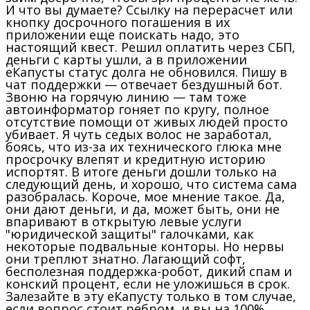
И что вы думаете? Ссылку на перерасчет или
кнопку досрочного погашения в их
приложении еще поискать надо, это
настоящий квест. Решил оплатить через СБП,
деньги с карты ушли, а в приложении
еКапусты статус долга не обновился. Пишу в
чат поддержки — отвечает бездушный бот.
Звоню на горячую линию — там тоже
автоинформатор гоняет по кругу, полное
отсутствие помощи от живых людей просто
убивает. Я чуть седых волос не заработал,
боясь, что из-за их технического глюка мне
просрочку влепят и кредитную историю
испортят. В итоге деньги дошли только на
следующий день, и хорошо, что система сама
разобралась. Короче, мое мнение такое. Да,
они дают деньги, и да, может быть, они не
впаривают в открытую левые услуги
"юридической защиты" галочками, как
некоторые подвальные конторы. Но нервы
они треплют знатно. Лагающий софт,
бесполезная поддержка-робот, дикий спам и
конский процент, если не уложишься в срок.
Залезайте в эту еКапусту только в том случае,
если вопрос стоит ребром, и вы на 100%