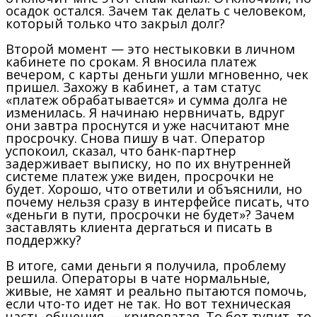
осадок остался. Зачем так делать с человеком,
который только что закрыл долг?
Второй момент — это нестыковки в личном
кабинете по срокам. Я вносила платеж
вечером, с карты деньги ушли мгновенно, чек
пришел. Захожу в кабинет, а там статус
«платеж обрабатывается» и сумма долга не
изменилась. Я начинаю нервничать, вдруг
они завтра проснутся и уже насчитают мне
просрочку. Снова пишу в чат. Оператор
успокоил, сказал, что банк-партнер
задерживает выписку, но по их внутренней
системе платеж уже виден, просрочки не
будет. Хорошо, что ответили и объяснили, но
почему нельзя сразу в интерфейсе писать, что
«деньги в пути, просрочки не будет»? Зачем
заставлять клиента дергаться и писать в
поддержку?
В итоге, сами деньги я получила, проблему
решила. Операторы в чате нормальные,
живые, не хамят и реально пытаются помочь,
если что-то идет не так. Но вот техническая
часть общения — кривоватая. То бот тупит, то