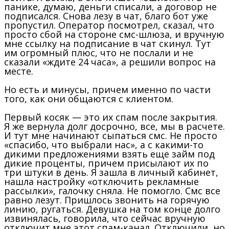
панике, думаю, деньги списали, а договор не
подписался. Снова лезу в чат, благо бот уже
пропустил. Оператор посмотрел, сказал, что
просто сбой на стороне смс-шлюза, и вручную
мне ссылку на подписание в чат скинул. Тут
им огромный плюс, что не послали и не
сказали «ждите 24 часа», а решили вопрос на
месте.
Но есть и минусы, причем именно по части
того, как они общаются с клиентом.
Первый косяк — это их спам после закрытия.
Я же вернула долг досрочно, все, мы в расчете.
И тут мне начинают сыпаться смс. Не просто
«спасибо, что выбрали нас», а с какими-то
дикими предложениями взять еще займ под
дикие проценты, причем присылают их по
три штуки в день. Я зашла в личный кабинет,
нашла настройку «отключить рекламные
рассылки», галочку сняла. Не помогло. Смс все
равно лезут. Пришлось звонить на горячую
линию, ругаться. Девушка на том конце долго
извинялась, говорила, что сейчас вручную
отключит мне этот спам-канал. Отключили, но