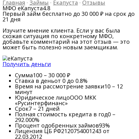
Главная
·
Займы
·
Екапуста
·
Отзывы
МФО еКапуста
4.8
Первый займ бесплатно до 30 000 ₽ на срок до
21 дня
Изучите мнение клиента. Если у вас была
схожая ситуация по конкретному МФО,
добавьте комментарий на этот отзыв — это
может быть полезно новым заемщикам.
Получить деньги
Сумма
100 – 30 000 ₽
Ставка в день
от 0 до 0.8%
Время на рассмотрение заявки
10 – 12
минут
Юридическое лицо
ООО МКК
«Русинтерфинанс»
Срок
7 – 21 дней
Полная стоимость кредита в год
0 –
292.000%
Процент одобренных займов
93%
Лицензия ЦБ РФ
2120754001243 от
22.03.2012