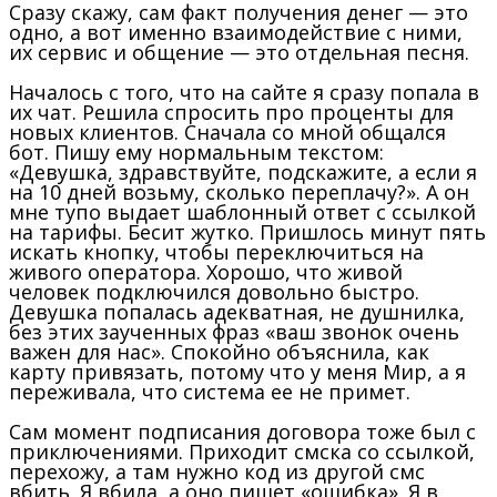
Сразу скажу, сам факт получения денег — это
одно, а вот именно взаимодействие с ними,
их сервис и общение — это отдельная песня.
Началось с того, что на сайте я сразу попала в
их чат. Решила спросить про проценты для
новых клиентов. Сначала со мной общался
бот. Пишу ему нормальным текстом:
«Девушка, здравствуйте, подскажите, а если я
на 10 дней возьму, сколько переплачу?». А он
мне тупо выдает шаблонный ответ с ссылкой
на тарифы. Бесит жутко. Пришлось минут пять
искать кнопку, чтобы переключиться на
живого оператора. Хорошо, что живой
человек подключился довольно быстро.
Девушка попалась адекватная, не душнилка,
без этих заученных фраз «ваш звонок очень
важен для нас». Спокойно объяснила, как
карту привязать, потому что у меня Мир, а я
переживала, что система ее не примет.
Сам момент подписания договора тоже был с
приключениями. Приходит смска со ссылкой,
перехожу, а там нужно код из другой смс
вбить. Я вбила, а оно пишет «ошибка». Я в