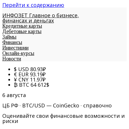
Перейти к содержанию
ИНФОЗЕТ
Главное о бизнесе,
финансах и деньгах
Кредитные карты
Дебетовые карты
Займы
Финансы
Инвестиции
Онлайн-курсы
Новости
$
USD
80.93
₽
€
EUR
93.19
₽
¥
CNY
11.97
₽
₿
BTC
64 612
$
6 августа
ЦБ РФ · BTC/USD — CoinGecko · справочно
Оценивайте свои финансовые возможности и
риски