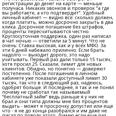
регистрации до денег на карте — меньше
получаса. Никаких звонков и проверок "а где
вы работаете, а кто подтвердит". Удобный
личный кабинет — видно все: сколько должен,
когда платить, можно досрочно закрыть в два
клика. Досрочное погашение без штрафов,
проценты пересчитываются честно.
Круглосуточная поддержка, один раз написал
в чат ночью — ответили за 5 минут. Что не
очень: Ставка высокая, как и у всех МФО. За
эти 6 дней набежало прилично. Если брать
надолго — выходит дорого, это надо
учитывать. Первый раз дали только 15 тысяч,
хотя просил 25. Сказали, лимит для новых
клиентов. Обидно, но понятно — доверяют
постепенно. После погашения в личном
кабинете уже показали доступный лимит 30
тысяч, так что в следующий раз, надеюсь,
одобрят больше. И последнее, я так и не понял
почему не сработал так называемый
"бесплатный займ" ведь раньше я у них не
брал и они типа должны мне без процентов
выдать - может я просрочку допустил или еще
что - я не до конца разобрался и им даже не
писал по поводу этого. Думаю если еще раз