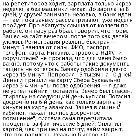
на репетиторов ходит, зарплата только через
неделю, а без машинки никак. До зарплаты 8
дней, у друзей занимать неловко, в банк идти
— там пока заявку рассматривают, уже неделя
пройдет. Про еКапусту слышал от коллеги по
работе, он пару раз брал, говорил, что норм.
Зашел на сайт вечером, после того как детей
уложил. Регистрация реально быстрая —
минут 5 заняла от силы. ФИО, паспорт,
телефон, карта. Никаких справок 2-НДФЛ и
поручителей не просили, что для меня было
важно, потому что с работы такие документы
тащить не хотелось. Заявку одобрили где-то
через 15 минут. Попросил 15 тысяч на 10 дней.
Деньги пришли на карту Сбера буквально
через 3-4 минуты после одобрения — я даже
не успел чайник поставить. Вечер был спасен,
стиралку на следующий день купили. Погасил
досрочно на 6-й день, как только зарплату
кинули на карту авансом. Зашел в личный
кабинет, нажал "полное досрочное
погашение", система сама пересчитала
проценты за фактические 6 дней. Оплатил
картой, чек пришел на почту, займ закрыт.
Что понравилось: Реально быстро. От