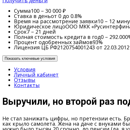
Получить деньги
Сумма
100 – 30 000 ₽
Ставка в день
от 0 до 0.8%
Время на рассмотрение заявки
10 – 12 мин
Юридическое лицо
ООО МКК «Русинтерфин
Срок
7 – 21 дней
Полная стоимость кредита в год
0 – 292.000
Процент одобренных займов
93%
Лицензия ЦБ РФ
2120754001243 от 22.03.2012
Показать ключевые условия
Условия
Личный кабинет
Отзывы
Контакты
Выручили, но второй раз п
Не стал занижать цифры, но претензии есть. Бр
как крыло самолета. Жена на даче с внуками бы
нужно было тысяч 20 срочно, до пенсии (да, я уж