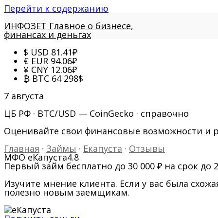
Перейти к содержанию
ИНФОЗЕТ
Главное о бизнесе,
финансах и деньгах
$
USD
81.41
₽
€
EUR
94.06
₽
¥
CNY
12.06
₽
₿
BTC
64 298
$
7 августа
ЦБ РФ · BTC/USD — CoinGecko · справочно
Оценивайте свои финансовые возможности и 
Главная
·
Займы
·
Екапуста
·
Отзывы
МФО еКапуста
4.8
Первый займ бесплатно до 30 000 ₽ на срок до 
Изучите мнение клиента. Если у вас была схо
полезно новым заемщикам.