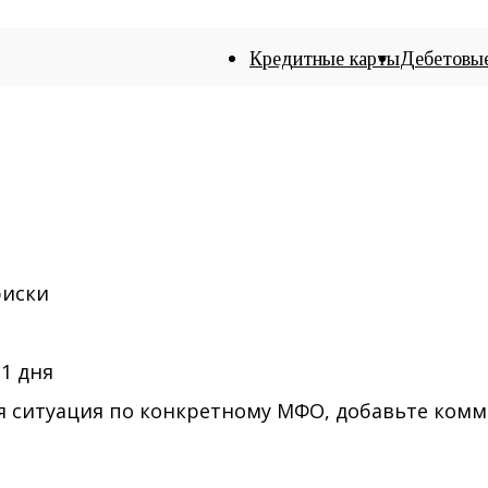
Кредитные карты
Дебетовы
риски
21 дня
жая ситуация по конкретному МФО, добавьте ком