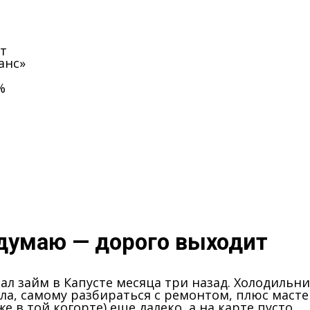
ут
анс»
%
одумаю — дорого выходит
ал займ в Капусте месяца три назад. Холодильни
ла, самому разбираться с ремонтом, плюс масте
е в той когорте) еще далеко, а на карте пусто.