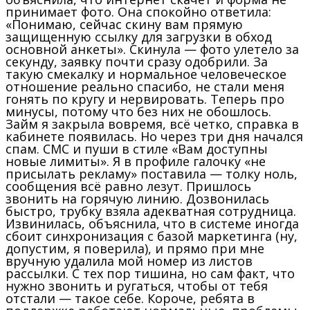
принимает фото. Она спокойно ответила:
«Понимаю, сейчас скину вам прямую
защищенную ссылку для загрузки в обход
основной анкеты». Скинула — фото улетело за
секунду, заявку почти сразу одобрили. За
такую смекалку и нормальное человеческое
отношение реально спасибо, не стали меня
гонять по кругу и нервировать. Теперь про
минусы, потому что без них не обошлось.
Займ я закрыла вовремя, всё четко, справка в
кабинете появилась. Но через три дня начался
спам. СМС и пуши в стиле «Вам доступны
новые лимиты». Я в профиле галочку «не
присылать рекламу» поставила — толку ноль,
сообщения всё равно лезут. Пришлось
звонить на горячую линию. Дозвонилась
быстро, трубку взяла адекватная сотрудница.
Извинилась, объяснила, что в системе иногда
сбоит синхронизация с базой маркетинга (ну,
допустим, я поверила), и прямо при мне
вручную удалила мой номер из листов
рассылки. С тех пор тишина, но сам факт, что
нужно звонить и ругаться, чтобы от тебя
отстали — такое себе. Короче, ребята в