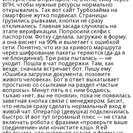
ВПН, чтобы нужные ресурсы нормально
открывались. Так вот сайт Турбозайма на
смартфоне жутко подвисал. Страницы
грузились рывками, кнопки не сразу
откликались. Главная засада случилась на
этапе верификации. Попросили селфи с
паспортом. Фотку сделала, загружаю в форму,
а она виснет на 90% и вылетает с ошибкой
сети. Понятно, что из-за кривого маршрута
через шифрование пакеты теряются (да-да я
не блондинка!). Три раза пыталась — не
уходит. Пошла в чат поддержки. Там, как
везде, сначала встречает бот. Пишу ему:
«Ошибка загрузки документа, позовите
живого человека». Бот в ответ выкатывает
простыню со ссылками на раздел «Частые
вопросы». Минут пять я с ним бодаюсь,
тыкаю «нет, вы не поняли», пока не появилась
заветная кнопка связи с менеджером. Бесит,
что нельзя сразу сделать нормальный вход в
живой чат. Оператор (девушка) подключилась
быстро. И вот тут огромный плюс — не стала
включать робота с фразами «проверьте ваше
соединение» или «очистите кэш». Я ей
объяснила, что интернет скачет и форма не