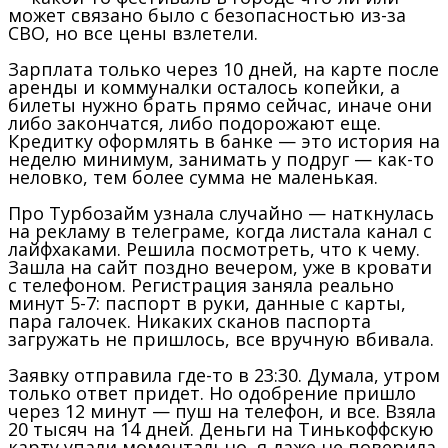
может связано было с безопасностью из-за
СВО, но все цены взлетели.
Зарплата только через 10 дней, на карте после
аренды и коммуналки осталось копейки, а
билеты нужно брать прямо сейчас, иначе они
либо закончатся, либо подорожают еще.
Кредитку оформлять в банке — это история на
неделю минимум, занимать у подруг — как-то
неловко, тем более сумма не маленькая.
Про Турбозайм узнала случайно — наткнулась
на рекламу в телеграме, когда листала канал с
лайфхаками. Решила посмотреть, что к чему.
Зашла на сайт поздно вечером, уже в кровати
с телефоном. Регистрация заняла реально
минут 5-7: паспорт в руки, данные с карты,
пара галочек. Никаких сканов паспорта
загружать не пришлось, все вручную вбивала.
Заявку отправила где-то в 23:30. Думала, утром
только ответ придет. Но одобрение пришло
через 12 минут — пуш на телефон, и все. Взяла
20 тысяч на 14 дней. Деньги на Тинькоффскую
карту упали моментально, я даже не поверила