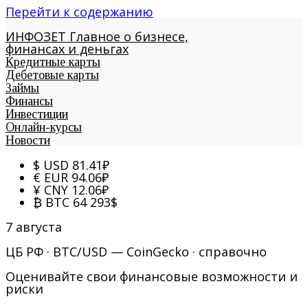
Перейти к содержанию
ИНФОЗЕТ
Главное о бизнесе,
финансах и деньгах
Кредитные карты
Дебетовые карты
Займы
Финансы
Инвестиции
Онлайн-курсы
Новости
$
USD
81.41
₽
€
EUR
94.06
₽
¥
CNY
12.06
₽
₿
BTC
64 293
$
7 августа
ЦБ РФ · BTC/USD — CoinGecko · справочно
Оценивайте свои финансовые возможности и
риски