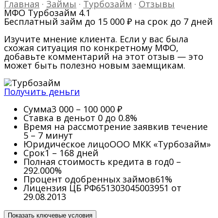
Главная
·
Займы
·
Турбозайм
·
Отзывы
МФО Турбозайм
4.1
Бесплатный займ до 15 000 ₽ на срок до 7 дней
Изучите мнение клиента. Если у вас была
схожая ситуация по конкретному МФО,
добавьте комментарий на этот отзыв — это
может быть полезно новым заемщикам.
Получить деньги
Сумма
3 000 – 100 000 ₽
Ставка в день
от 0 до 0.8%
Время на рассмотрение заявки
в течение
5 – 7 минут
Юридическое лицо
ООО МКК «Турбозайм»
Срок
1 – 168 дней
Полная стоимость кредита в год
0 –
292.000%
Процент одобренных займов
61%
Лицензия ЦБ РФ
651303045003951 от
29.08.2013
Показать ключевые условия