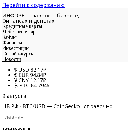
Перейти к содержанию
ИНФОЗЕТ
Главное о бизнесе,
финансах и деньгах
Кредитные карты
Дебетовые карты
Займы
Финансы
Инвестиции
Онлайн-курсы
Новости
$
USD
82.17
₽
€
EUR
94.84
₽
¥
CNY
12.17
₽
₿
BTC
64 794
$
9 августа
ЦБ РФ · BTC/USD — CoinGecko · справочно
Главная