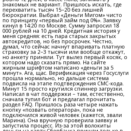
знакомых не вариант. Пришлось искать, где
перехватить тысяч 15–20 без лишней
бюрократии. Выбрал «Деньги Мигом» чисто
по принципу «первый займ под 0%». Заявку
кинул в 14:20 по Москве. Сумму запросил 18
000 рублей на 10 дней. Кредитная история у
меня средняя: есть пара старых закрытых
автокредитов, но без просрочек. Честно,
думал, что сейчас начнут впаривать платную
страховку за 2–3 тысячи или вообще откажут,
но анкету приняли. Тут вылез первый косяк, о
котором надо сказать прямо. На сайте
жирным шрифтом написано «деньги за 5
минут». Ага, щас. Верификация через Госуслуги
прошла нормально, но дальше система
подвисла на этапе подтверждения СМС-кода.
Минут 15 просто крутился спиннер загрузки.
Написал в чат поддержки – там, естественно,
сначала тупил бот и предлагал прочитать
раздел FAQ. Пришлось раза четыре нажать
кнопку «позвать оператора», пока не
подключился живой человек (кажется, звали
Марина). Она вручную проверила заявку и
запустила процесс. Из-за этой волокиты
деньги на карту Сбербанка пришли только в