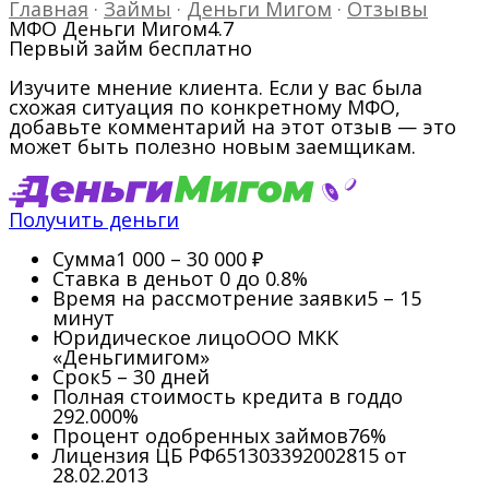
Главная
·
Займы
·
Деньги Мигом
·
Отзывы
МФО Деньги Мигом
4.7
Первый займ бесплатно
Изучите мнение клиента. Если у вас была
схожая ситуация по конкретному МФО,
добавьте комментарий на этот отзыв — это
может быть полезно новым заемщикам.
Получить деньги
Сумма
1 000 – 30 000 ₽
Ставка в день
от 0 до 0.8%
Время на рассмотрение заявки
5 – 15
минут
Юридическое лицо
ООО МКК
«Деньгимигом»
Срок
5 – 30 дней
Полная стоимость кредита в год
до
292.000%
Процент одобренных займов
76%
Лицензия ЦБ РФ
651303392002815 от
28.02.2013