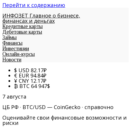
Перейти к содержанию
ИНФОЗЕТ
Главное о бизнесе,
финансах и деньгах
Кредитные карты
Дебетовые карты
Займы
Финансы
Инвестиции
Онлайн-курсы
Новости
$
USD
82.17
₽
€
EUR
94.84
₽
¥
CNY
12.17
₽
₿
BTC
64 947
$
7 августа
ЦБ РФ · BTC/USD — CoinGecko · справочно
Оценивайте свои финансовые возможности и
риски