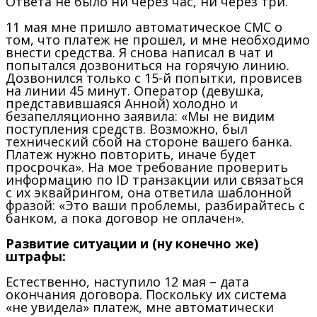
Ответа не было ни через час, ни через три.
11 мая мне пришло автоматическое СМС о
том, что платеж не прошел, и мне необходимо
внести средства. Я снова написал в чат и
попытался дозвониться на горячую линию.
Дозвонился только с 15-й попытки, провисев
на линии 45 минут. Оператор (девушка,
представившаяся Анной) холодно и
безапелляционно заявила: «Мы не видим
поступления средств. Возможно, был
технический сбой на стороне вашего банка.
Платеж нужно повторить, иначе будет
просрочка». На мое требование проверить
информацию по ID транзакции или связаться
с их эквайрингом, она ответила шаблонной
фразой: «Это ваши проблемы, разбирайтесь с
банком, а пока договор не оплачен».
Развитие ситуации и (ну конечно же)
штрафы:
Естественно, наступило 12 мая – дата
окончания договора. Поскольку их система
«не увидела»
платеж, мне автоматически