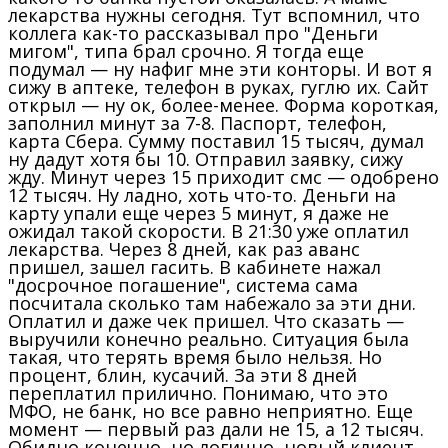
лекарства нужны сегодня. Тут вспомнил, что
коллега как-то рассказывал про "Деньги
мигом", типа брал срочно. Я тогда еще
подумал — ну нафиг мне эти конторы. И вот я
сижу в аптеке, телефон в руках, гуглю их. Сайт
открыл — ну ок, более-менее. Форма короткая,
заполнил минут за 7-8. Паспорт, телефон,
карта Сбера. Сумму поставил 15 тысяч, думал
ну дадут хотя бы 10. Отправил заявку, сижу
жду. Минут через 15 приходит смс — одобрено
12 тысяч. Ну ладно, хоть что-то. Деньги на
карту упали еще через 5 минут, я даже не
ожидал такой скорости. В 21:30 уже оплатил
лекарства. Через 8 дней, как раз аванс
пришел, зашел гасить. В кабинете нажал
"досрочное погашение", система сама
посчитала сколько там набежало за эти дни.
Оплатил и даже чек пришел. Что сказать —
выручили конечно реально. Ситуация была
такая, что терять время было нельзя. Но
процент, блин, кусачий. За эти 8 дней
переплатил прилично. Понимаю, что это
МФО, не банк, но все равно неприятно. Еще
момент — первый раз дали не 15, а 12 тысяч.
Обидно конечно, но логично, новый клиент