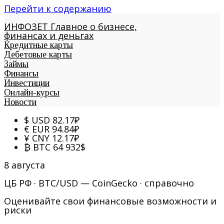
Перейти к содержанию
ИНФОЗЕТ
Главное о бизнесе,
финансах и деньгах
Кредитные карты
Дебетовые карты
Займы
Финансы
Инвестиции
Онлайн-курсы
Новости
$
USD
82.17
₽
€
EUR
94.84
₽
¥
CNY
12.17
₽
₿
BTC
64 932
$
8 августа
ЦБ РФ · BTC/USD — CoinGecko · справочно
Оценивайте свои финансовые возможности и
риски