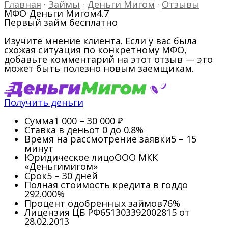
Главная
·
Займы
·
Деньги Мигом
·
Отзывы
МФО Деньги Мигом
4.7
Первый займ бесплатно
Изучите мнение клиента. Если у вас была
схожая ситуация по конкретному МФО,
добавьте комментарий на этот отзыв — это
может быть полезно новым заемщикам.
Получить деньги
Сумма
1 000 – 30 000 ₽
Ставка в день
от 0 до 0.8%
Время на рассмотрение заявки
5 – 15
минут
Юридическое лицо
ООО МКК
«Деньгимигом»
Срок
5 – 30 дней
Полная стоимость кредита в год
до
292.000%
Процент одобренных займов
76%
Лицензия ЦБ РФ
651303392002815 от
28.02.2013